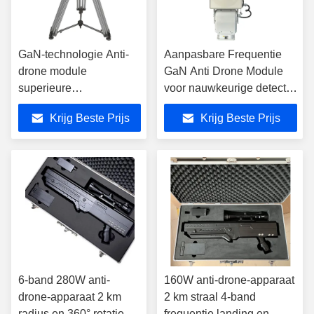
GaN-technologie Anti-
Aanpasbare Frequentie
drone module
GaN Anti Drone Module
superieure
voor nauwkeurige detectie
onderschepping en
en verstoring
Krijg Beste Prijs
Krijg Beste Prijs
neutralisatie voor
maximale veiligheid
6-band 280W anti-
160W anti-drone-apparaat
drone-apparaat 2 km
2 km straal 4-band
radius en 360° rotatie
frequentie landing en