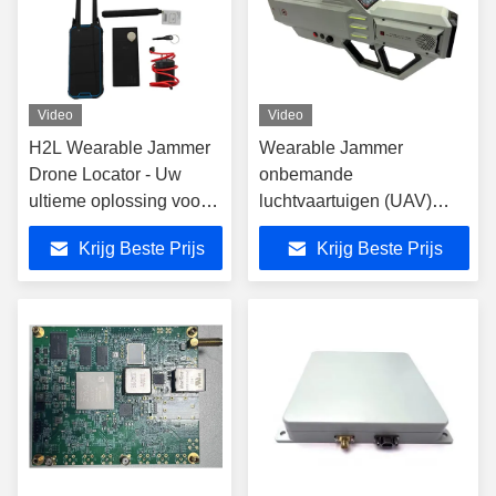
Video
Video
H2L Wearable Jammer
Wearable Jammer
Drone Locator - Uw
onbemande
ultieme oplossing voor
luchtvaartuigen (UAV)
dronebewaking op lage
aanvals- en
Krijg Beste Prijs
Krijg Beste Prijs
hoogte
verkenningsapparatuur