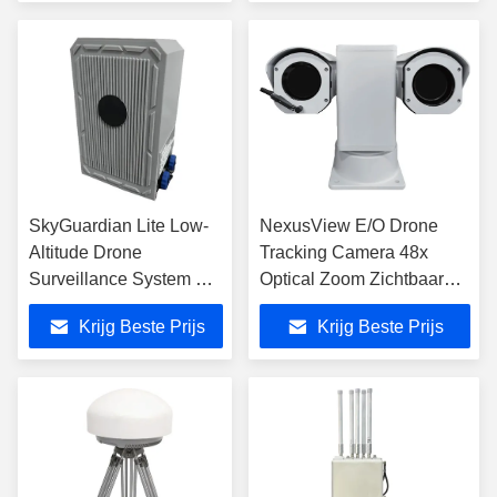
SkyGuardian Lite Low-
NexusView E/O Drone
Altitude Drone
Tracking Camera 48x
Surveillance System AC
Optical Zoom Zichtbaar
100-240V
licht AI-aangedreven Doel
Krijg Beste Prijs
Krijg Beste Prijs
Stroomvoorziening en
Tracking
Geavanceerde Sweep
Jamming Modes