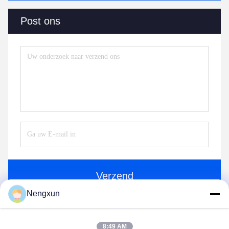
Post ons
Verzend
Nengxun
8:49 AM