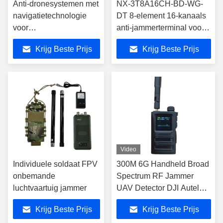
Anti-dronesystemen met
NX-3T8A16CH-BD-WG-
navigatietechnologie
DT 8-element 16-kanaals
voor
anti-jammerterminal voor
satellietsignaalsimulatie
satellietnavigatie
Krijg Beste Prijs
Krijg Beste Prijs
voor compacte
draagbare en prestaties
Video
Individuele soldaat FPV
300M 6G Handheld Broad
onbemande
Spectrum RF Jammer
luchtvaartuig jammer
UAV Detector DJI Autel
FPV Drones
Krijg Beste Prijs
Krijg Beste Prijs