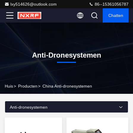
lxy514626@outlook.com
86--15361056787
Chatten
Anti-Dronesystemen
Huis
>
Producten
>
China Anti-dronesystemen
Anti-dronesystemen