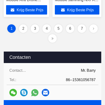
NXPA25 520MHz
1.5MHz-200MHz
Krijg Beste Prijs
Krijg Beste Prijs
1
2
3
4
5
6
7
Contacten
Contacten:
Mr. Barry
Tel.:
86--15361056787