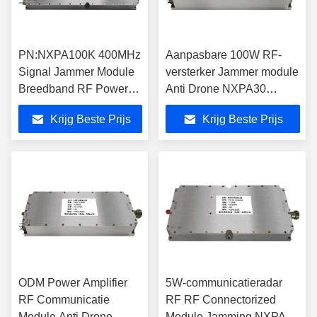
PN:NXPA100K 400MHz
Aanpasbare 100W RF-
Signal Jammer Module
versterker Jammer module
Breedband RF Power
Anti Drone NXPA30
Amplifier Module
512MHz
Krijg Beste Prijs
Krijg Beste Prijs
ODM Power Amplifier
5W-communicatieradar
RF Communicatie
RF RF Connectorized
Module Anti Drone
Module Jamming NXPA