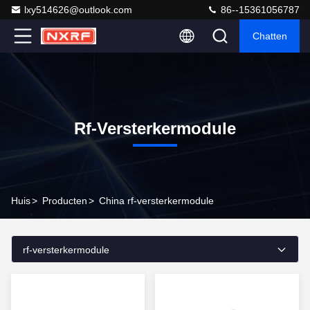
lxy514626@outlook.com
86--15361056787
Chatten
Rf-Versterkermodule
Huis
>
Producten
>
China rf-versterkermodule
rf-versterkermodule