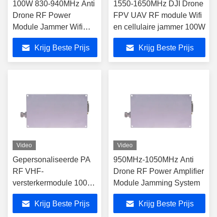
100W 830-940MHz Anti
1550-1650MHz DJI Drone
Drone RF Power
FPV UAV RF module Wifi
Module Jammer Wifi
en cellulaire jammer 100W
Signal Voor DJI Drone
Krijg Beste Prijs
Krijg Beste Prijs
FPV UAV C-UAS
Video
Video
Gepersonaliseerde PA
950MHz-1050MHz Anti
RF VHF-
Drone RF Power Amplifier
versterkermodule 100W
Module Jamming System
1340-1450MHz
Krijg Beste Prijs
Krijg Beste Prijs