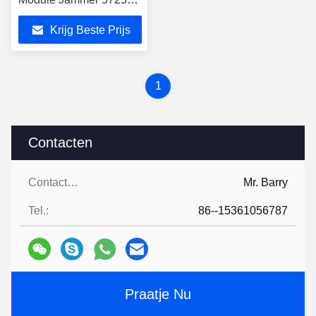
MHz-5850 MHz
Krijg Beste Prijs
1
Contacten
Contacten:
Mr. Barry
Tel.:
86--15361056787
Praatje Nu