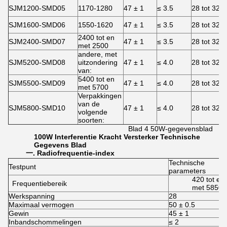
SJM1200-SMD05
1170-1280
47 ± 1
≤ 3.5
28 tot 32
SJM1600-SMD06
1550-1620
47 ± 1
≤ 3.5
28 tot 32
2400 tot en
SJM2400-SMD07
47 ± 1
≤ 3.5
28 tot 32
met 2500
andere, met
SJM5200-SMD08
uitzondering
47 ± 1
≤ 4.0
28 tot 32
van:
5400 tot en
SJM5500-SMD09
47 ± 1
≤ 4.0
28 tot 32
met 5700
Verpakkingen
van de
SJM5800-SMD10
47 ± 1
≤ 4.0
28 tot 32
volgende
soorten:
Blad 4 50W-gegevensblad
100
W
Interferentie
Kracht
Versterker
Technische
Gegevens
Blad
一
. Radiofrequentie-index
Technische
Testpunt
parameters
420 tot en
Frequentiebereik
met 5850
Werkspanning
28
Maximaal vermogen
50 ± 0.5
Gewin
45 ± 1
Inbandschommelingen
≤ 2