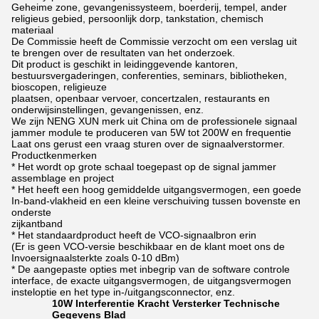
Geheime zone, gevangenissysteem, boerderij, tempel, ander
religieus gebied, persoonlijk dorp, tankstation, chemisch
materiaal
De Commissie heeft de Commissie verzocht om een verslag uit
te brengen over de resultaten van het onderzoek.
Dit product is geschikt in leidinggevende kantoren,
bestuursvergaderingen, conferenties, seminars, bibliotheken,
bioscopen, religieuze
plaatsen, openbaar vervoer, concertzalen, restaurants en
onderwijsinstellingen, gevangenissen, enz.
We zijn NENG XUN merk uit China om de professionele signaal
jammer module te produceren van 5W tot 200W en frequentie
Laat ons gerust een vraag sturen over de signaalverstormer.
Productkenmerken
* Het wordt op grote schaal toegepast op de signal jammer
assemblage en project
* Het heeft een hoog gemiddelde uitgangsvermogen, een goede
In-band-vlakheid en een kleine verschuiving tussen bovenste en
onderste
zijkantband
* Het standaardproduct heeft de VCO-signaalbron erin
(Er is geen VCO-versie beschikbaar en de klant moet ons de
Invoersignaalsterkte zoals 0-10 dBm)
* De aangepaste opties met inbegrip van de software controle
interface, de exacte uitgangsvermogen, de uitgangsvermogen
insteloptie en het type in-/uitgangsconnector, enz.
10
W
Interferentie
Kracht
Versterker
Technische
Gegevens
Blad