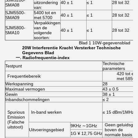
SJM5200-
uitzondering
40 ± 1
≤ 1
28 tot 32
SMA08
van:
SJM5500-
5400 tot en
40 ± 1
≤ 1
28 tot 32
SMA09
met 5700
Verpakkingen
SJM5800-
van de
40 ± 1
≤ 1
28 tot 32
SMA10
volgende
soorten:
Blad 1 10W-gegevensblad
20
W
Interferentie
Kracht
Versterker
Technische
Gegevens
Blad
一
. Radiofrequentie-index
Technische
Testpunt
parameters
420 tot en
Frequentiebereik
met 5850
Werkspanning
28
Maximaal vermogen
43 ± 0.5
Gewin
38 ± 1
Inbandschommelingen
≤ 2
Spurious
In-band werken
≤ 15 dBm/1MHz
Emission
(Falsche
Geen geluidsgolf
9KHz ∼1GHz
uitstoot)
Uitvoeringsgebied
boven de
1G ¥ 12,75 GHz
normale basis