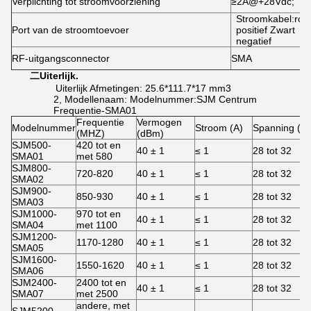
Verplichting tot stroomvoorziening
≥2A@+28Vdc;
Stroomkabel:roo
Port van de stroomtoevoer
positief Zwart
negatief
RF-uitgangsconnector
SMA
二
Uiterlijk.
Uiterlijk Afmetingen: 25.6*111.7*17 mm3
2, Modellenaam: Modelnummer:SJM Centrum
Frequentie-SMA01
Frequentie
Vermogen
Modelnummer
Stroom (A)
Spanning (V)
(MHZ)
(dBm)
SJM500-
420 tot en
40 ± 1
≤ 1
28 tot 32
SMA01
met 580
SJM800-
720-820
40 ± 1
≤ 1
28 tot 32
SMA02
SJM900-
850-930
40 ± 1
≤ 1
28 tot 32
SMA03
SJM1000-
970 tot en
40 ± 1
≤ 1
28 tot 32
SMA04
met 1100
SJM1200-
1170-1280
40 ± 1
≤ 1
28 tot 32
SMA05
SJM1600-
1550-1620
40 ± 1
≤ 1
28 tot 32
SMA06
SJM2400-
2400 tot en
40 ± 1
≤ 1
28 tot 32
SMA07
met 2500
andere, met