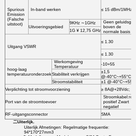
Spurious
In-band werken
≤ 15 dBm/1MHz
Emission
(Falsche
Geen geluidsgolf
9KHz ∼1GHz
uitstoot)
Uitvoeringsgebied
boven de
1G ¥ 12,75 GHz
normale basis
≤ 1.30
Uitgang VSWR
≤ 1.30
Werkomgeving
-10+55
Temperatuur
hoog-laag
±1,5
temperatuuronderzoek
Stabiliteit verkrijgen
@-40°C~+55°C
Stroomstabiliteit
±1 @-40°C~+55°
Verplichting tot stroomvoorziening
≥ 8A@+28Vdc;
Stroomkabel:roo
Port van de stroomtoevoer
positief Zwart
negatief
RF-uitgangsconnector
SMA
二
Uiterlijk.
Uiterlijk Afmetingen: Regelmatige frequentie:
94*170*27mm3