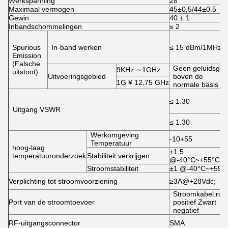
Werkspanning
28
Maximaal vermogen
45±0,5/44±0.5
Gewin
40 ± 1
Inbandschommelingen
≤ 2
Spurious
In-band werken
≤ 15 dBm/1MHz
Emission
(Falsche
Geen geluidsgolf
9KHz ∼1GHz
uitstoot)
Uitvoeringsgebied
boven de
1G ¥ 12,75 GHz
normale basis
≤ 1.30
Uitgang VSWR
≤ 1.30
Werkomgeving
-10+55
Temperatuur
hoog-laag
±1,5
temperatuuronderzoek
Stabiliteit verkrijgen
@-40°C~+55°C
Stroomstabiliteit
±1 @-40°C~+55°
Verplichting tot stroomvoorziening
≥3A@+28Vdc;
Stroomkabel:roo
Port van de stroomtoevoer
positief Zwart
negatief
RF-uitgangsconnector
SMA