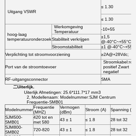
≤ 1.30
Uitgang VSWR
≤ 1.30
Werkomgeving
-10+55
Temperatuur
hoog-laag
±1,5
temperatuuronderzoek
Stabiliteit verkrijgen
@-40°C~+55°C
Stroomstabiliteit
±1 @-40°C~+55°
Verplichting tot stroomvoorziening
≥2A@+28Vdc;
Stroomkabel:roo
Port van de stroomtoevoer
positief Zwart
negatief
RF-uitgangsconnector
SMA
二
Uiterlijk.
Uiterlijk Afmetingen: 25.6*111.7*17 mm3
2, Modellenaam: Modelnummer:SJM Centrum
Frequentie-SMB01
Frequentie
Vermogen
Modelnummer
Stroom (A)
Spanning (V)
(MHZ)
(dBm)
SJM500-
420 tot en
43 ± 1
≤ 1.8
28 tot 32
SMB01
met 580
SJM800-
720-820
43 ± 1
≤ 1.8
28 tot 32
SMB02