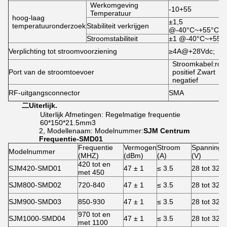
Werkomgeving
-10+55
Temperatuur
hoog-laag
±1,5
temperatuuronderzoek
Stabiliteit verkrijgen
@-40°C~+55°C
Stroomstabiliteit
±1 @-40°C~+55°
Verplichting tot stroomvoorziening
≥4A@+28Vdc;
Stroomkabel:roo
Port van de stroomtoevoer
positief Zwart
negatief
RF-uitgangsconnector
SMA
二
Uiterlijk.
Uiterlijk Afmetingen: Regelmatige frequentie
60*150*21.5mm3
2, Modellenaam: Modelnummer:
SJM
Centrum
Frequentie
-
SMD
01
Frequentie
Vermogen
Stroom
Spanning
Modelnummer
(MHZ)
(dBm)
(A)
(V)
420 tot en
SJM420-SMD01
47 ± 1
≤ 3.5
28 tot 32
met 450
SJM800-SMD02
720-840
47 ± 1
≤ 3.5
28 tot 32
SJM900-SMD03
850-930
47 ± 1
≤ 3.5
28 tot 32
970 tot en
SJM1000-SMD04
47 ± 1
≤ 3.5
28 tot 32
met 1100