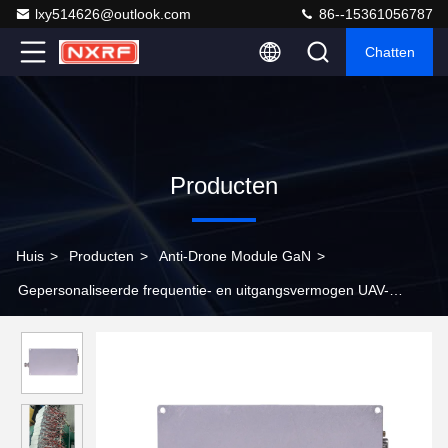
lxy514626@outlook.com
86--15361056787
Chatten
Producten
Huis
>
Producten
>
Anti-Drone Module GaN
>
Gepersonaliseerde frequentie- en uitgangsvermogen UAV-
signaalverstooringsmodule