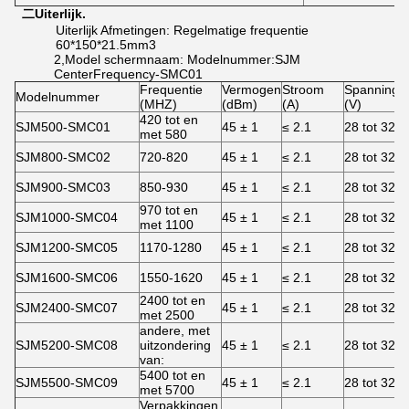
二
Uiterlijk.
Uiterlijk Afmetingen: Regelmatige frequentie
60*150*21.5mm3
2,Model schermnaam: Modelnummer:SJM
CenterFrequency-SMC01
Frequentie
Vermogen
Stroom
Spanning
Modelnummer
(MHZ)
(dBm)
(A)
(V)
420 tot en
SJM500-SMC01
45 ± 1
≤ 2.1
28 tot 32
met 580
SJM800-SMC02
720-820
45 ± 1
≤ 2.1
28 tot 32
SJM900-SMC03
850-930
45 ± 1
≤ 2.1
28 tot 32
970 tot en
SJM1000-SMC04
45 ± 1
≤ 2.1
28 tot 32
met 1100
SJM1200-SMC05
1170-1280
45 ± 1
≤ 2.1
28 tot 32
SJM1600-SMC06
1550-1620
45 ± 1
≤ 2.1
28 tot 32
2400 tot en
SJM2400-SMC07
45 ± 1
≤ 2.1
28 tot 32
met 2500
andere, met
SJM5200-SMC08
uitzondering
45 ± 1
≤ 2.1
28 tot 32
van:
5400 tot en
SJM5500-SMC09
45 ± 1
≤ 2.1
28 tot 32
met 5700
Verpakkingen