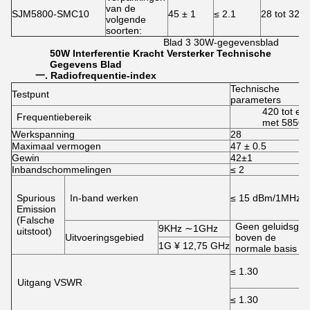
van de
SJM5800-SMC10
45 ± 1
≤ 2.1
28 tot 32
volgende
soorten:
Blad 3 30W-gegevensblad
50
W
Interferentie
Kracht
Versterker
Technische
Gegevens
Blad
一
. Radiofrequentie-index
Technische
Testpunt
parameters
420 tot en
Frequentiebereik
met 5850
Werkspanning
28
Maximaal vermogen
47 ± 0.5
Gewin
42±1
Inbandschommelingen
≤ 2
Spurious
In-band werken
≤ 15 dBm/1MHz
Emission
(Falsche
Geen geluidsgolf
9KHz ∼1GHz
uitstoot)
Uitvoeringsgebied
boven de
1G ¥ 12,75 GHz
normale basis
≤ 1.30
Uitgang VSWR
≤ 1.30