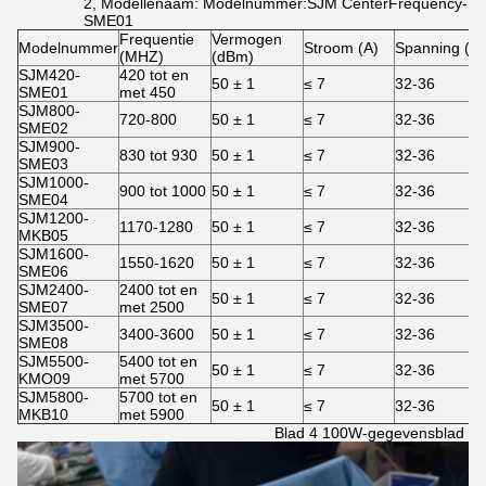
2, Modellenaam: Modelnummer:SJM CenterFrequency-
SME01
Frequentie
Vermogen
Modelnummer
Stroom (A)
Spanning (V)
(MHZ)
(dBm)
SJM420-
420 tot en
50 ± 1
≤ 7
32-36
SME01
met 450
SJM800-
720-800
50 ± 1
≤ 7
32-36
SME02
SJM900-
830 tot 930
50 ± 1
≤ 7
32-36
SME03
SJM1000-
900 tot 1000
50 ± 1
≤ 7
32-36
SME04
SJM1200-
1170-1280
50 ± 1
≤ 7
32-36
MKB05
SJM1600-
1550-1620
50 ± 1
≤ 7
32-36
SME06
SJM2400-
2400 tot en
50 ± 1
≤ 7
32-36
SME07
met 2500
SJM3500-
3400-3600
50 ± 1
≤ 7
32-36
SME08
SJM5500-
5400 tot en
50 ± 1
≤ 7
32-36
KMO09
met 5700
SJM5800-
5700 tot en
50 ± 1
≤ 7
32-36
MKB10
met 5900
Blad 4 100W-gegevensblad