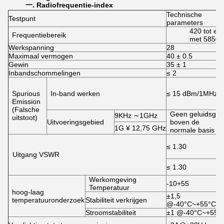
一
. Radiofrequentie-index
Technische
Testpunt
parameters
420 tot en
Frequentiebereik
met 5850
Werkspanning
28
Maximaal vermogen
40 ± 0.5
Gewin
35 ± 1
Inbandschommelingen
≤ 2
Spurious
In-band werken
≤ 15 dBm/1MHz
Emission
(Falsche
Geen geluidsgolf
9KHz ∼1GHz
uitstoot)
Uitvoeringsgebied
boven de
1G ¥ 12,75 GHz
normale basis
≤ 1.30
Uitgang VSWR
≤ 1.30
Werkomgeving
-10+55
Temperatuur
hoog-laag
±1,5
temperatuuronderzoek
Stabiliteit verkrijgen
@-40°C~+55°C
Stroomstabiliteit
±1 @-40°C~+55°