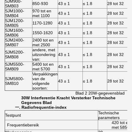
SJM900-
850-930
43 ± 1
≤ 1.8
28 tot 32
SMB03
SJM1000-
970 tot en
43 ± 1
≤ 1.8
28 tot 32
SMB04
met 1100
SJM1200-
1170-1280
43 ± 1
≤ 1.8
28 tot 32
SMB05
SJM1600-
1550-1620
43 ± 1
≤ 1.8
28 tot 32
SMB06
SJM2400-
2400 tot en
43 ± 1
≤ 1.8
28 tot 32
SMB07
met 2500
andere, met
SJM5200-
uitzondering
43 ± 1
≤ 1.8
28 tot 32
SMB08
van:
SJM5500-
5400 tot en
43 ± 1
≤ 1.8
28 tot 32
SMB09
met 5700
Verpakkingen
SJM5800-
van de
43 ± 1
≤ 1.8
28 tot 32
SMB10
volgende
soorten:
Blad 2 20W-gegevensblad
30
W
Interferentie
Kracht
Versterker
Technische
Gegevens
Blad
一
. Radiofrequentie-index
Technische
Testpunt
parameters
420 tot en
Frequentiebereik
met 5850