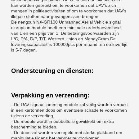
kan worden gebruikt om te voorkomen dat UAV's zich
mengen in politieactiviteiten of om te voorkomen dat UAV's
illegale stoffen naar gevangenissen brengen.
De nengxun NX-GR100 Unmanned Aerial Vehicle signal
disruption module heeft een minimale orderhoeveelheid
van 1 en een prijs van 1. De betalingsvoorwaarden zijn
L/C, D/A, D/P, T/T, Western Union en MoneyGram.De
leveringscapaciteit is 100000pcs per maand, en de levertijd
is 5-7 dagen.
Ondersteuning en diensten:
Verpakking en verzending:
- De UAV signaal jamming module zal veilig worden verpakt
in een kartonnen doos om eventuele schade te voorkomen
tijdens de verzending.
- De module wordt in bubbelfolie gewikkeld om extra
bescherming te bieden.
- De doos zal worden verzegeld met sterke plakband om
manipulatie tijdens het vervoer te voorkomen.