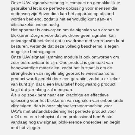
Onze UAV-signaalverstoring is compact en gemakkelijk te
gebruiken.Het is de perfecte oplossing voor mensen die
onderweg zijn.Bovendien kan het apparaat op afstand
worden bediend, zodat u het eenvoudig kunt aan- en
uitschakelen indien nodig.
Het apparaat is ontworpen om de signalen van drones te
blokkeren.Zorg ervoor dat uw drone geen signalen kan
ontvangenDit betekent dat u uw drone met vertrouwen kunt
besturen, wetende dat deze volledig beschermd is tegen
mogelijke bedreigingen.
Onze UAV signaal jamming module is ook ontworpen om
zeer betrouwbaar te zijn. Ons product is gemaakt van
hoogwaardige materialen, zodat het in staat is om de
strengheden van regelmatig gebruik te weerstaan.ons
product wordt gedekt door een garantie, zodat u er zeker
van kunt zijn dat u een kwalitatief hoogwaardig product
krijgt dat jarenlang zal meegaan.
Als u op zoek bent naar een krachtige en effectieve
oplossing voor het blokkeren van signalen van onbemande
vliegtuigen, dan is onze signaalverstoormachine voor
UAV's met afstandsbediening het perfecte product voor
u.Of u nu een hobbyist of een professional bentBestel
vandaag nog uw signaal blokkerende onderdeel en begin
met het vliegen.