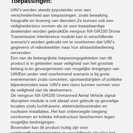
Toepassingen:
UAV's worden steeds populairder voor een
verscheidenheid aan toepassingen, zoals bewaking,
fotografie en levering van diensten.Ze kunnen ook een
veiligheidsrisico vormen als ze voor kwaadaardige
doeleinden worden gebruiktDe nengxun NX-GR100 Drone
Transmission Interference module kan in verschillende
scenario's worden gebruikt om te voorkomen dat UAV's
gegevens of videobeelden naar hun afstandsbediening
verzenden.
Een van de belangrijkste toepassingsgebieden van dit
product is in gebieden waar veiligheid van het grootste
belang is.en gevangenissen van mogelijke dreigingen van
UAVEen ander veel voorkomend scenario is bij grote
evenementen zoals concerten, sportwedstrijden of politieke
bijeenkomsten waar UAV's een risico kunnen vormen voor
de veiligheid van de deelnemers.
De nengxun NX-GR100 Unmanned Aerial Vehicle signal
disruption module is ook ideaal voor gebruik op gevoelige
locaties zoals luchthavens, elektriciteitscentrales en
nucleaire installaties.,Het kan onbevoegde toegang
voorkomen en kritieke infrastructuur beschermen tegen
mogelijke bedreigingen.
Bovendien kan dit product nuttig zijn voor
wetshandhavingsinstanties in verschillende situaties.het