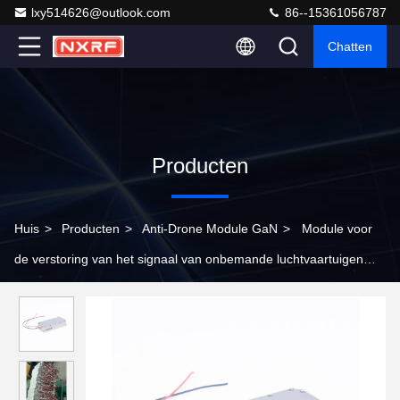
lxy514626@outlook.com
86--15361056787
Chatten
Producten
Huis
>
Producten
>
Anti-Drone Module GaN
>
Module voor
de verstoring van het signaal van onbemande luchtvaartuigen
voor de bescherming van kritieke infrastructuur