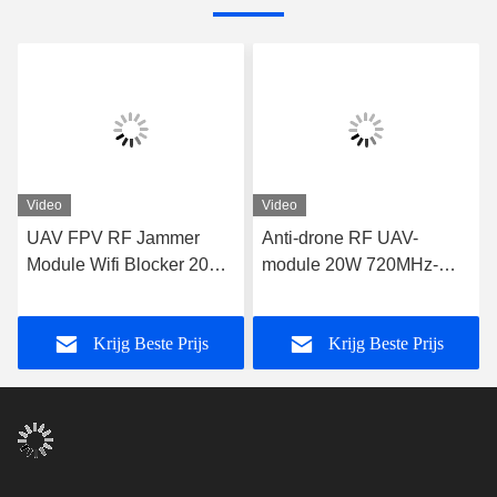
Video
Video
UAV FPV RF Jammer
Anti-drone RF UAV-
Module Wifi Blocker 20W
module 20W 720MHz-
600MHz-700MHz
840MHz FPV C-UAS
Drone Wifi Bluetooth
Krijg Beste Prijs
Krijg Beste Prijs
Jammer