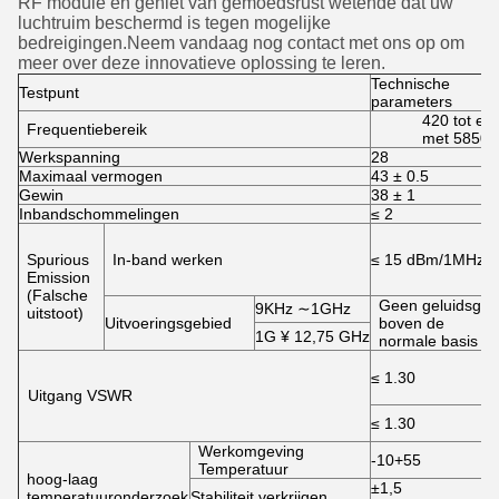
RF module en geniet van gemoedsrust wetende dat uw
luchtruim beschermd is tegen mogelijke
bedreigingen.Neem vandaag nog contact met ons op om
meer over deze innovatieve oplossing te leren.
Technische
Testpunt
parameters
420 tot en
Frequentiebereik
met 5850
Werkspanning
28
Maximaal vermogen
43 ± 0.5
Gewin
38 ± 1
Inbandschommelingen
≤ 2
Spurious
In-band werken
≤ 15 dBm/1MHz
Emission
(Falsche
Geen geluidsgolf
9KHz ∼1GHz
uitstoot)
Uitvoeringsgebied
boven de
1G ¥ 12,75 GHz
normale basis
≤ 1.30
Uitgang VSWR
≤ 1.30
Werkomgeving
-10+55
Temperatuur
hoog-laag
±1,5
temperatuuronderzoek
Stabiliteit verkrijgen