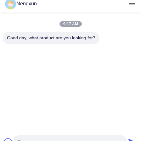
Nengxun
9:17 AM
Good day, what product are you looking for?
Nengxun Communication Technology Co.,Ltd.
lxy514626@outlook.com
86--15361056787
Adres: 401, Jinxinuo Signal Connection Technology
Industrial Park, nr. 50, Baolong 2nd Road, Baolong Street,
Longgang District, Shenzhen City, provincie Guangdong
De Goede Kwaliteit van China Anti-drone module GaN
Leverancier. Copyright © 2024-2026 Nengxun
Communication Technology Co.,Ltd. . Alle rechten