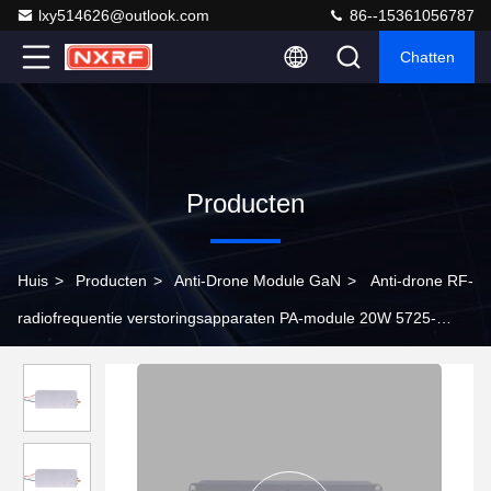
lxy514626@outlook.com
86--15361056787
Chatten
Producten
Huis
>
Producten
>
Anti-Drone Module GaN
>
Anti-drone RF-
radiofrequentie verstoringsapparaten PA-module 20W 5725-
5850MHz