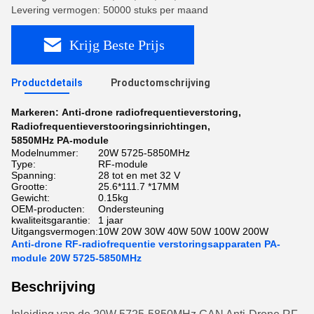
Levering vermogen: 50000 stuks per maand
Krijg Beste Prijs
Productdetails
Productomschrijving
Markeren:
Anti-drone radiofrequentieverstoring
,
Radiofrequentieverstooringsinrichtingen
,
5850MHz PA-module
Modelnummer:
20W 5725-5850MHz
Type:
RF-module
Spanning:
28 tot en met 32 V
Grootte:
25.6*111.7 *17MM
Gewicht:
0.15kg
OEM-producten:
Ondersteuning
kwaliteitsgarantie:
1 jaar
Uitgangsvermogen:
10W 20W 30W 40W 50W 100W 200W
Anti-drone RF-radiofrequentie verstoringsapparaten PA-
module 20W 5725-5850MHz
Beschrijving