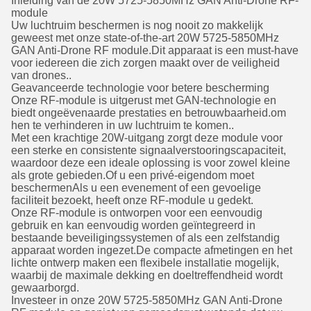
Inleiding van de 20W 5725-5850MHz GAN Anti-Drone RF-
module
Uw luchtruim beschermen is nog nooit zo makkelijk
geweest met onze state-of-the-art 20W 5725-5850MHz
GAN Anti-Drone RF module.Dit apparaat is een must-have
voor iedereen die zich zorgen maakt over de veiligheid
van drones..
Geavanceerde technologie voor betere bescherming
Onze RF-module is uitgerust met GAN-technologie en
biedt ongeëvenaarde prestaties en betrouwbaarheid.om
hen te verhinderen in uw luchtruim te komen..
Met een krachtige 20W-uitgang zorgt deze module voor
een sterke en consistente signaalverstooringscapaciteit,
waardoor deze een ideale oplossing is voor zowel kleine
als grote gebieden.Of u een privé-eigendom moet
beschermenAls u een evenement of een gevoelige
faciliteit bezoekt, heeft onze RF-module u gedekt.
Onze RF-module is ontworpen voor een eenvoudig
gebruik en kan eenvoudig worden geïntegreerd in
bestaande beveiligingssystemen of als een zelfstandig
apparaat worden ingezet.De compacte afmetingen en het
lichte ontwerp maken een flexibele installatie mogelijk,
waarbij de maximale dekking en doeltreffendheid wordt
gewaarborgd.
Investeer in onze 20W 5725-5850MHz GAN Anti-Drone