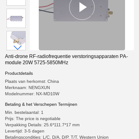
Anti-drone RF-radiofrequentie verstoringsapparaten PA-
module 20W 5725-5850MHz
Productdetails
Plaats van herkomst: China
Merknaam: NENGXUN
Modelnummer: NX-MD10W
Betaling & het Verschepen Termijnen
Min. bestelaantal: 1
Prijs: The price is negotiable
Verpakking Details: 25.6*111.7*17 mm
Levertijd: 3-5 dagen
Betalingscondities: L/C, D/A, D/P, T/T, Western Union