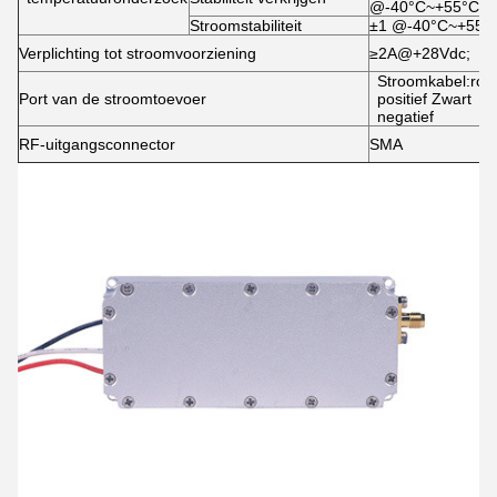
@-40°C~+55°C
Stroomstabiliteit
±1 @-40°C~+55°
Verplichting tot stroomvoorziening
≥2A@+28Vdc;
Stroomkabel:roo
Port van de stroomtoevoer
positief Zwart
negatief
RF-uitgangsconnector
SMA