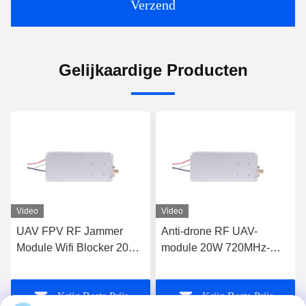
Verzend
Gelijkaardige Producten
Video
Video
UAV FPV RF Jammer
Anti-drone RF UAV-
Module Wifi Blocker 20W
module 20W 720MHz-
600MHz-700MHz
840MHz FPV C-UAS
Drone Wifi Bluetooth
Krijg Beste Prijs
Krijg Beste Prijs
Jammer