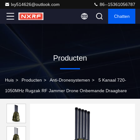
lxy514626@outlook.com
86--15361056787
Chatten
Producten
Huis
>
Producten
>
Anti-Dronesystemen
>
5 Kanaal 720-
1050MHz Rugzak RF Jammer Drone Onbemande Draagbare