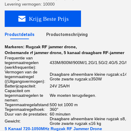
Levering vermogen: 10000
Krijg Beste Prijs
Productdetails
Productomschrijving
Markeren:
Rugzak RF jammer drone
,
Onbemande rf jammer drone
,
5 kanaal draagbare RF-jammer
Frequentie van
tegenmaatregelen
433M/800M/900M/1.2G/1.5G/2.4G/5.2G/5.
(werkfrequentie):
Vermogen van de
Draagbare afneembare kleine rugzak:≤14
tegenmaatregel
Grote zwarte rugzak:≤350W
((Uitgangsvermogen):
Batterijcapaciteit:
24V 25A/H
Capaciteit om
tegenmaatregelen te
We moeten terugvliegen.
nemen:
Tegenmaatregelafstand:
500 tot 1000 m
Tegenmaatregelhoek:
360°
Duur van de prestaties:
60 minuten
Draagbare afneembare kleine rugzak ≤8,5 
Gewicht:
Grote zwarte rugzak ≤16 kg
5 Kanaal 720-1050MHz Rugzak RF Jammer Drone