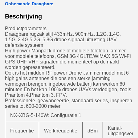
Onbemande Draagbare
Beschrijving
Productparameters
Draagbare rugzak stijl 433mHz, 900mHz, 1.2G, 1.4G,
1.5G, 2.4G 5.2G. 5.8G drone signaal uitrusting UAV
defensie systeem
High power Manpack drone of mobiele telefoon jammer
voor mobiele telefoons, GSM 3G 4GLTE/WIMAX 5G Wi-Fi
GPS UHF VHF signalen die momenteel op de markt
worden gepresenteerd.
Ook is het midden RF power Drone Jammer model met 6
high gains antennes die ons een sterke jamming
vermogen brengen. ingebouwde batterij kan werken 60
minuten.En het kan 100% drones UAVs verdedigen, zoals
Phantom 4,Phantom 3, FPV.
Professionele, geavanceerde, standaard series, inspireren
series tot 600-2000 meter
NX-XBG-5-140W: Configuratie 1
Kanal-
Frequentie
Werkfrequentie
dBm
uitgangsver