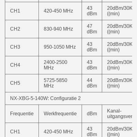
43
20dBm/30KH
CH1
420-450 MHz
dBm
((min)
47
20dBm/30KH
CH2
830-940 MHz
dBm
((min)
43
20dBm/30KH
CH3
950-1050 MHz
dBm
((min)
2400-2500
43
20dBm/30KH
CH4
MHz
dBm
((min)
5725-5850
44
20dBm/30KH
CH5
MHz
dBm
((min)
NX-XBG-5-140W: Configuratie 2
Kanal-
Frequentie
Werkfrequentie
dBm
uitgangsver
43
20dBm/30KH
CH1
420-450 MHz
dBm
((min)