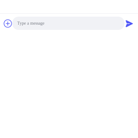
Photo
Video Call
Audio Call