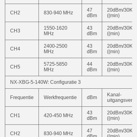
47
20dBm/30KH
CH2
830-940 MHz
dBm
((min)
1550-1620
43
20dBm/30KH
CH3
MHz
dBm
((min)
2400-2500
43
20dBm/30KH
CH4
MHz
dBm
((min)
5725-5850
44
20dBm/30KH
CH5
MHz
dBm
((min)
NX-XBG-5-140W: Configuratie 3
Kanal-
Frequentie
Werkfrequentie
dBm
uitgangsver
43
20dBm/30KH
CH1
420-450 MHz
dBm
((min)
47
20dBm/30KH
CH2
830-940 MHz
dBm
((min)