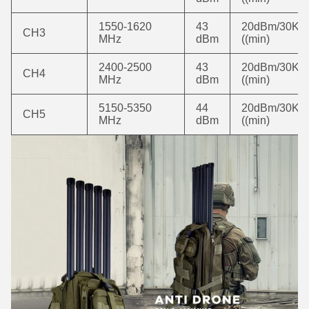
1550-1620
43
20dBm/30KH
CH3
MHz
dBm
((min)
2400-2500
43
20dBm/30KH
CH4
MHz
dBm
((min)
5150-5350
44
20dBm/30KH
CH5
MHz
dBm
((min)