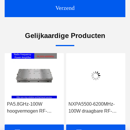
Verzend
Gelijkaardige Producten
PA5.8GHz-100W
NXPA5500-6200MHz-
hoogvermogen RF-
100W draagbare RF-
versterker voor draadloze
versterker module High-
backhaul en bewaking
Power Anti-Drone & Anti-