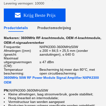
Levering vermogen: 10000
Krijg Beste Prijs
Productdetails
Productomschrijving
Markeren:
3600MHz RF-krachtmodule
,
OEM rf-krachtmodule
,
OEM-rf-signaalversterker
Frequentie:
NXPA3300-3600MHz50W
Afmetingen ((mm)
≤ 200 × 84,5 × 25,5 mm (zonder
/gewicht:
aansluitingen), ≤ 640 G
Maximaal
uitgangsvermogen
≥ 47 dBm
(CW):
Temperatuur
Bescherming bij meer dan 80°C, met
bescherming:
open circuitbescherming
3600MHz 50W RF Power Module Signal Amplifier NXPA3300
OEM
PN:
NXPA3300-3600MHz50W
Kleine afmetingen, laag stroomverbruik, goede stabiliteit;
Hoog lineariteit en intermodulatie;
Vormstructuur kan worden aangepast
Producten kunnen volgens specificatie worden ontwikkeld;