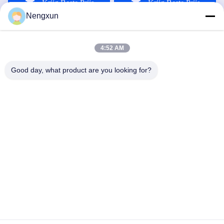
Krijg Beste Prijs
Krijg Beste Prijs
UAV systeem met
accessoires
Nengxun
4:52 AM
Good day, what product are you looking for?
Nengxun Communication Technology Co.,Ltd.
lxy514626@outlook.com
86--15361056787
Adres: 401, Jinxinuo Signal Connection Technology
Industrial Park, nr. 50, Baolong 2nd Road, Baolong Street,
Longgang District, Shenzhen City, provincie Guangdong
De Goede Kwaliteit van China Anti-drone module GaN
Leverancier. Copyright © 2024-2026 Nengxun