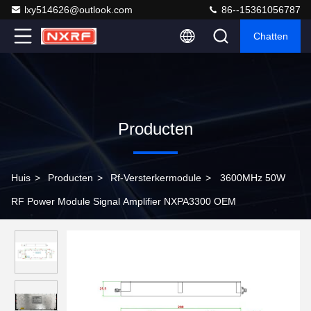
lxy514626@outlook.com
86--15361056787
Chatten
Producten
Huis
>
Producten
>
Rf-Versterkermodule
>
3600MHz 50W
RF Power Module Signal Amplifier NXPA3300 OEM