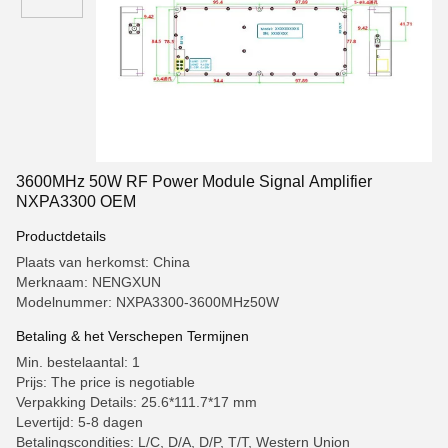
3600MHz 50W RF Power Module Signal Amplifier
NXPA3300 OEM
Productdetails
Plaats van herkomst: China
Merknaam: NENGXUN
Modelnummer: NXPA3300-3600MHz50W
Betaling & het Verschepen Termijnen
Min. bestelaantal: 1
Prijs: The price is negotiable
Verpakking Details: 25.6*111.7*17 mm
Levertijd: 5-8 dagen
Betalingscondities: L/C, D/A, D/P, T/T, Western Union