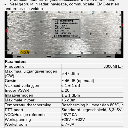
Veel gebruikt in radar, navigatie, communicatie, EMC-test en
andere civiele velden.
Parameters
Frequentie
3300MHz~3
Maximaal uitgangsvermogen
≥ 47 dBm
(CW)
Gewin
≥ 46 dB (op maat)
Vlakheid verkrijgen
≤ 1 ± 1 dB
Invoer VSWR
≤ 20
Inlaatvermogen
1 ± 1 dBm
Maximale invoer
+6 dBm
Temperatuurbescherming
Bescherming bij meer dan 80°C, met
PTT-poort
Standaard uitgeschakeld; 3,3~5V aa
VCC/Huidige referentie
28V/10A
Werkspanning
+28V ~ +32V
Werkstroom
≤ 7~8A