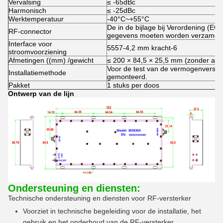
Vervalsing
≤ -65dBc
Harmonisch
≤ -25dBc
Werktemperatuur
-40°C~+55°C
De in de bijlage bij Verordening (EG
RF-connector
gegevens moeten worden verzameld
Interface voor
5557-4,2 mm kracht-6
stroomvoorziening
Afmetingen ((mm) /gewicht
≤ 200 × 84,5 × 25,5 mm (zonder aans
Voor de test van de vermogenverste
Installatiemethode
gemonteerd.
Pakket
1 stuks per doos
Ontwerp van de lijn
Ondersteuning en diensten:
Technische ondersteuning en diensten voor RF-versterker
Voorziet in technische begeleiding voor de installatie, het
gebruik en het onderhoud van de RF-versterker.