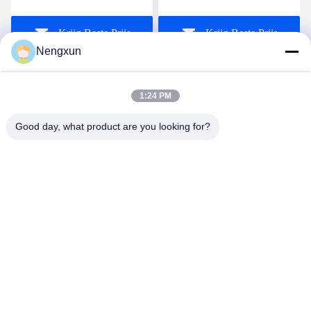
RF LDMOS Anti-Drone
Mobiele telefoon Jammer
VCO Noise Source
Wifi Jammer GPS Lojack
Krijg Beste Prijs
Krijg Beste Prijs
Module UAV Suppressing
Jammer 3,0 uur Batterij
System
16000mAh
Nengxun
1:24 PM
Good day, what product are you looking for?
Nengxun Communication Technology Co.,Ltd.
lxy514626@outlook.com
86-0755-83210232
Adres: 401, Jinxinuo Signal Connection Technology
Industrial Park, nr. 50, Baolong 2nd Road, Baolong Street,
Longgang District, Shenzhen City, provincie Guangdong