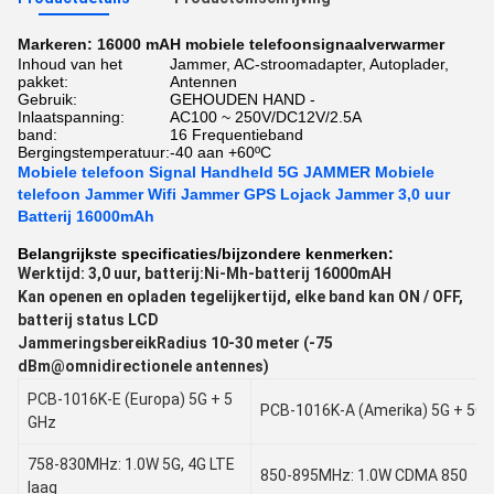
Markeren:
16000 mAH mobiele telefoonsignaalverwarmer
Inhoud van het
Jammer, AC-stroomadapter, Autoplader,
pakket:
Antennen
Gebruik:
GEHOUDEN HAND -
Inlaatspanning:
AC100 ~ 250V/DC12V/2.5A
band:
16 Frequentieband
Bergingstemperatuur:
-40 aan +60ºC
Mobiele telefoon Signal Handheld 5G JAMMER Mobiele
telefoon Jammer Wifi Jammer GPS Lojack Jammer 3,0 uur
Batterij 16000mAh
Belangrijkste specificaties/bijzondere kenmerken:
Werktijd: 3,0 uur, batterij:Ni-Mh-batterij 16000mAH
Kan openen en opladen tegelijkertijd, elke band kan ON / OFF,
batterij status LCD
JammeringsbereikRadius 10-30 meter (-75
dBm@omnidirectionele antennes)
PCB-1016K-E (Europa) 5G + 5
PCB-1016K-A (Amerika) 5G + 5G
GHz
758-830MHz: 1.0W 5G, 4G LTE
850-895MHz: 1.0W CDMA 850
laag