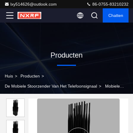
lxy514626@outlook.com
86-0755-83210232
Chatten
Producten
Huis
>
Producten
>
De Mobiele Stoorzender Van Het Telefoonsignaal
>
Mobiele
telefoon Signal Handheld 5G JAMMER Mobiele telefoon Jammer
Wifi Jammer GPS Lojack Jammer 3,0 uur Batterij 16000mAh