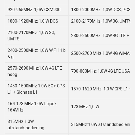
920-965MHz: 1,0W GSM900
1800-2000MHz: 1,0W DCS, PCS
1800-1920MHz: 1,0 W DCS
2100-2170MHz: 1,0W 3G, UMTS
2100-2170MHz: 1,0W 3G,
2300-2500MHz: 1,0W 4G LTE + WiF
UMTS
2400-2500MHz: 1,0W WiFi 11.b
2500-2700 MHz:1.0W 4G WiMAX S
& g
2570-2690 MHz:1.0W 4G LTE
700-800MHz: 1,0W 4G LTE USA Ph
hoog
1450-1500MHz 1.0W 5G+ GPS
1570-1620 MHz: 1,0 W GPS L1 + 
L1 + Glonass L1
164-173 MHz:1.0W Lojack
173 MHz 1,0 W
164MHz
315MHz:1.0W
315MHz:1.0W afstandsbediening
afstandsbediening